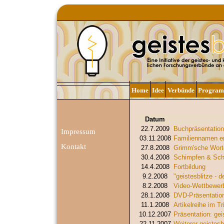
Home
Idee
Verbünde
Progra
Datum
22.7.2009
Buchpräsentation
Impressum
03.11.2008
Familiennamen en
Kontakt
27.8.2008
Grimm'sche Wortg
30.4.2008
Schimpfen & Sc
14.4.2008
Fortbildung
9.2.2008
"geistesblitze - d
8.2.2008
Video-Wettbewer
28.1.2008
DVD-Präsentatio
11.1.2008
Artikelreihe im T
10.12.2007
Präsentation: geis
22.11.2007
Weiterer geistesbl