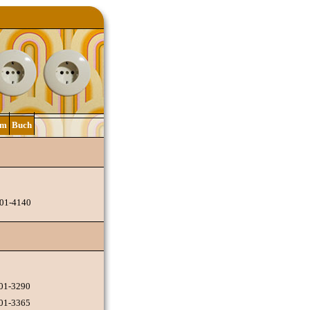
lm
Buch
201-4140
201-3290
201-3365