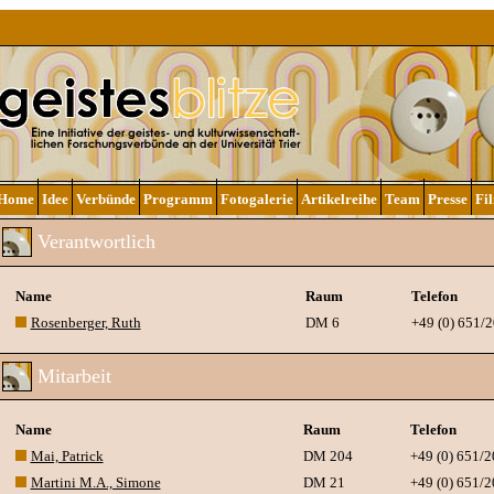
Home
Idee
Verbünde
Programm
Fotogalerie
Artikelreihe
Team
Presse
Fi
Verantwortlich
Name
Raum
Telefon
Rosenberger, Ruth
DM 6
+49 (0) 651/
Mitarbeit
Name
Raum
Telefon
Mai, Patrick
DM 204
+49 (0) 651/
Martini M.A., Simone
DM 21
+49 (0) 651/