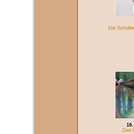
Die Schotte
16.
Den L