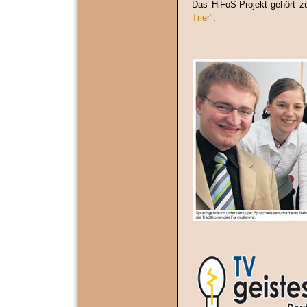
Das HiFoS-Projekt gehört 
Trier"
.