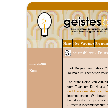
Home
Idee
Verbünde
Progra
geistesblitze - Deut
Impressum
Seit Beginn des Jahres 20
Kontakt
Journals im Trierischen Volk
Die erste Reihe von Artike
vom Team um Dr. Natalia F
und Traditionen des Formuli
internationalen Wettbewe
hochdotierten Sofja Kovale
(Stifter: Bundesministerium 