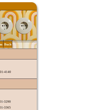
lm
Buch
201-4140
201-3290
201-3365