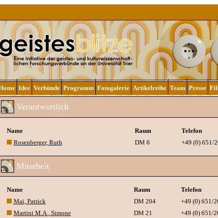
Home
Idee
Verbünde
Programm
Fotogalerie
Artikelreihe
Team
Presse
Fi
Verantwortlich
Name
Raum
Telefon
Rosenberger, Ruth
DM 6
+49 (0) 651/
Mitarbeit
Name
Raum
Telefon
Mai, Patrick
DM 204
+49 (0) 651/
Martini M.A., Simone
DM 21
+49 (0) 651/