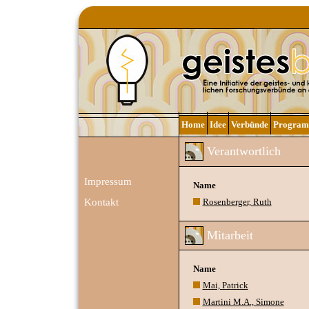
Home
Idee
Verbünde
Progra
Verantwortlich
Impressum
Name
Kontakt
Rosenberger, Ruth
Mitarbeit
Name
Mai, Patrick
Martini M.A., Simone