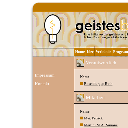
Home
Idee
Verbünde
Progra
Verantwortlich
Impressum
Name
Kontakt
Rosenberger, Ruth
Mitarbeit
Name
Mai, Patrick
Martini M.A., Simone